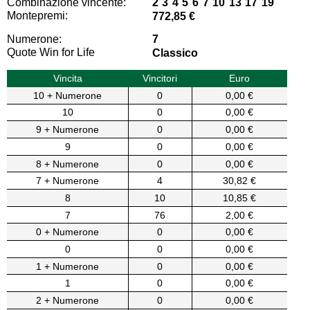
Combinazione vincente:
2 3 4 5 6 7 10 13 17 19
Montepremi:
772,85 €
Numerone:
7
Quote Win for Life
Classico
Vincita
Vincitori
Euro
10 + Numerone
0
0,00 €
10
0
0,00 €
9 + Numerone
0
0,00 €
9
0
0,00 €
8 + Numerone
0
0,00 €
7 + Numerone
4
30,82 €
8
10
10,85 €
7
76
2,00 €
0 + Numerone
0
0,00 €
0
0
0,00 €
1 + Numerone
0
0,00 €
1
0
0,00 €
2 + Numerone
0
0,00 €