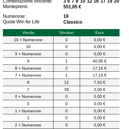
Combinazione vincente:
3 6 7 8 10 12 16 17 19 20
Montepremi:
551,85 €
Numerone:
19
Quote Win for Life
Classico
Vincita
Vincitori
Euro
10 + Numerone
0
0,00 €
10
0
0,00 €
9 + Numerone
0
0,00 €
9
1
40,95 €
8 + Numerone
2
17,15 €
7 + Numerone
1
17,15 €
8
12
7,50 €
7
39
2,00 €
0 + Numerone
0
0,00 €
0
0
0,00 €
1 + Numerone
0
0,00 €
1
0
0,00 €
2 + Numerone
0
0,00 €