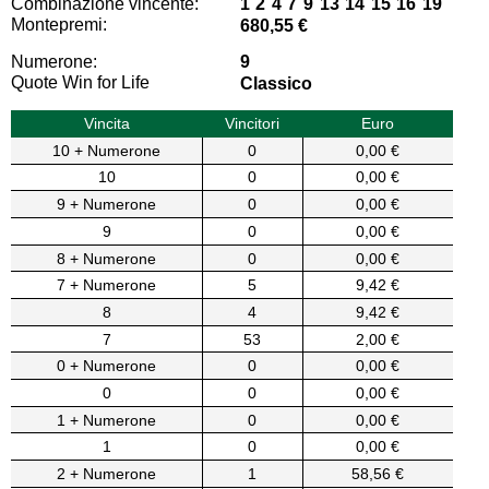
Combinazione vincente:
1 2 4 7 9 13 14 15 16 19
Montepremi:
680,55 €
Numerone:
9
Quote Win for Life
Classico
Vincita
Vincitori
Euro
10 + Numerone
0
0,00 €
10
0
0,00 €
9 + Numerone
0
0,00 €
9
0
0,00 €
8 + Numerone
0
0,00 €
7 + Numerone
5
9,42 €
8
4
9,42 €
7
53
2,00 €
0 + Numerone
0
0,00 €
0
0
0,00 €
1 + Numerone
0
0,00 €
1
0
0,00 €
2 + Numerone
1
58,56 €