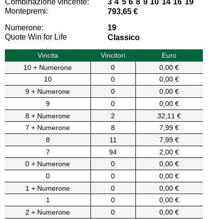
Combinazione vincente:
3 4 5 6 8 9 10 14 16 19
Montepremi:
793,65 €
Numerone:
19
Quote Win for Life
Classico
Vincita
Vincitori
Euro
10 + Numerone
0
0,00 €
10
0
0,00 €
9 + Numerone
0
0,00 €
9
0
0,00 €
8 + Numerone
2
32,11 €
7 + Numerone
8
7,99 €
8
11
7,99 €
7
94
2,00 €
0 + Numerone
0
0,00 €
0
0
0,00 €
1 + Numerone
0
0,00 €
1
0
0,00 €
2 + Numerone
0
0,00 €