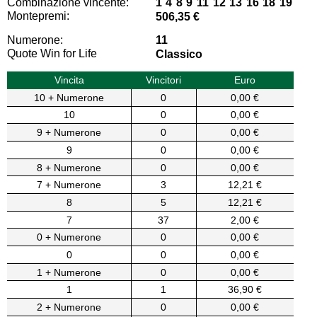
Combinazione vincente:
1 4 8 9 11 12 13 16 18 19
Montepremi:
506,35 €
Numerone:
11
Quote Win for Life
Classico
Vincita
Vincitori
Euro
10 + Numerone
0
0,00 €
10
0
0,00 €
9 + Numerone
0
0,00 €
9
0
0,00 €
8 + Numerone
0
0,00 €
7 + Numerone
3
12,21 €
8
5
12,21 €
7
37
2,00 €
0 + Numerone
0
0,00 €
0
0
0,00 €
1 + Numerone
0
0,00 €
1
1
36,90 €
2 + Numerone
0
0,00 €